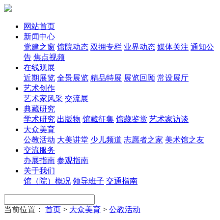
网站首页
新闻中心
党建之窗
馆院动态
双拥专栏
业界动态
媒体关注
通知公
告
焦点视频
在线观展
近期展览
全景展览
精品特展
展览回顾
常设展厅
艺术创作
艺术家风采
交流展
典藏研究
学术研究
出版物
馆藏征集
馆藏鉴赏
艺术家访谈
大众美育
公教活动
大美讲堂
少儿频道
志愿者之家
美术馆之友
交流服务
办展指南
参观指南
关于我们
馆（院）概况
领导班子
交通指南
当前位置：
首页
>
大众美育
>
公教活动