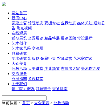
网站首页
新闻中心
党建之窗
馆院动态
双拥专栏
业界动态
媒体关注
通知公
告
焦点视频
在线观展
近期展览
全景展览
精品特展
展览回顾
常设展厅
艺术创作
艺术家风采
交流展
典藏研究
学术研究
出版物
馆藏征集
馆藏鉴赏
艺术家访谈
大众美育
公教活动
大美讲堂
少儿频道
志愿者之家
美术馆之友
交流服务
办展指南
参观指南
关于我们
馆（院）概况
领导班子
交通指南
当前位置：
首页
>
大众美育
>
公教活动