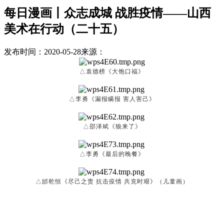
每日漫画丨众志成城 战胜疫情——山西
美术在行动（二十五）
发布时间：2020-05-28
来源：
△袁德榜《大饱口福》
△李勇《漏报瞒报 害人害己》
△邵泽斌《狼来了》
△李勇《最后的晚餐》
△邰乾恒《尽己之责 抗击疫情 共克时艰》（儿童画）