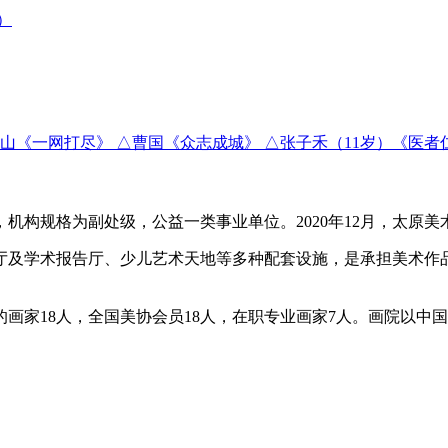
山《一网打尽》 △曹国《众志成城》 △张子禾（11岁）《医者
机构规格为副处级，公益一类事业单位。2020年12月，太原美
展厅及学术报告厅、少儿艺术天地等多种配套设施，是承担美术作
画家18人，全国美协会员18人，在职专业画家7人。画院以中