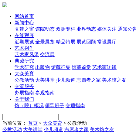
网站首页
新闻中心
党建之窗
馆院动态
双拥专栏
业界动态
媒体关注
通知公
在线观展
近期展览
全景展览
精品特展
展览回顾
常设展厅
艺术创作
艺术家风采
交流展
典藏研究
学术研究
出版物
馆藏征集
馆藏鉴赏
艺术家访谈
大众美育
公教活动
大美讲堂
少儿频道
志愿者之家
美术馆之友
交流服务
办展指南
参观指南
关于我们
馆（院）概况
领导班子
交通指南
当前位置：
首页
>
大众美育
>
公教活动
公教活动
大美讲堂
少儿频道
志愿者之家
美术馆之友