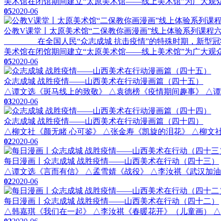
美术馆在闭馆期间建立“太原美术馆——线上美术馆”为广大观众
05
2020-06
公教V课堂丨太原美术馆“二保教你画漫画”线上体验系列课程六
在全国人民“众志成城 抗击疫情”的特殊时期，新型冠状病
美术馆在闭馆期间建立“太原美术馆——线上美术馆”为广大观众
05
2020-06
众志成城 战胜疫情——山西美术在行动漫画篇（四十五）
△谭文选《斑马线上的致敬》 △袁德榜《疫情期间趣事》 △谭文
03
2020-06
众志成城 战胜疫情——山西美术在行动漫画篇（四十四）
△柳文社《颜无睹 心可鉴》 △张金寿《凯旋的泪花》 △柳文
02
2020-06
每日漫画丨众志成城 战胜疫情——山西美术在行动（四十三）
△谭文选《言而有信》 △孟雪婧《战役》 △李汝祺《武汉加
02
2020-06
每日漫画丨众志成城 战胜疫情——山西美术在行动（四十二）
△韩嘉琪《我们在一起》 △李汝祺《春暖花开》（儿童画） 