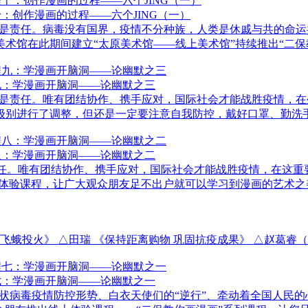
：创作漫画的过程——六个JING（一）
责任。病毒没有国界，疫情不分种族，人类是休戚与共的命运
馆在此期间建立“太原美术馆——线上美术馆”持续推出“二保教你
九：学漫画开脑洞——论幽默之三
责任。唯有团结协作、携手应对，国际社会才能战胜疫情，在
别进行了调整，但还是一定要注意自我防控，戴好口罩、勤洗手、
八：学漫画开脑洞——论幽默之二
任。唯有团结协作、携手应对，国际社会才能战胜疫情，在这重
上体验课程，让广大观众朋友足不出户就可以学习到漫画的艺术之
蛾投火》 △田瑞 《保持距离购物 巩固抗疫成果》 △赵葛睿（1
七：学漫画开脑洞——论幽默之一
毒疫情防控形势、白衣天使们的“逆行”、牵动着全国人民的心