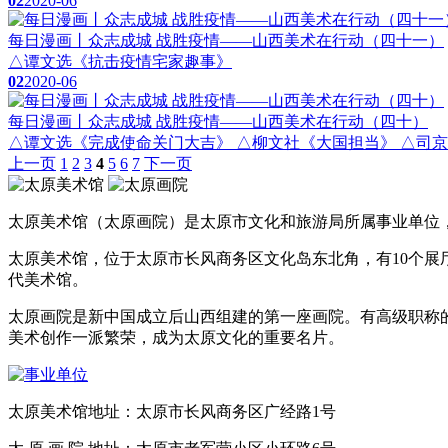
02
2020-06
每日漫画丨众志成城 战胜疫情——山西美术在行动（四十一）
△谭文选《抗击疫情宅家趣事》
02
2020-06
每日漫画丨众志成城 战胜疫情——山西美术在行动（四十）
△谭文选《完成使命关门大吉》 △柳文社《大国担当》 △司京
上一页
1
2
3
4
5
6
7
下一页
太原美术馆（太原画院）是太原市文化和旅游局所属事业单位，
太原美术馆，位于太原市长风商务区文化岛东北角，有10个
代美术馆。
太原画院是新中国成立后山西组建的第一座画院。有高级职称的
美术创作一派繁荣，成为太原文化的重要名片。
太原美术馆
地址：太原市长风商务区广经路1号