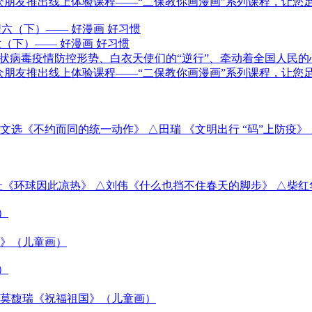
朋友推出线上体验课程——“二保教你画漫画”系列课程，让您足不
（下）—— 好漫画 好习惯
毒疫情防控形势、白衣天使们的“逆行”、牵动着全国人民的心
朋友推出线上体验课程——“二保教你画漫画”系列课程，让您足不
选《不约而同的统一动作》 △田瑞 《文明出行 “码”上防疫》 
社《环球因此凉热》 △刘伟《什么也挡不住春天的脚步》 △柴
油》（儿童画）
△莫馥瑞《祝福祖国》（儿童画）