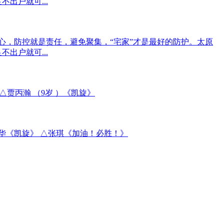
出户就可...
，防控就是责任，避免聚集，“宅家”才是最好的防护。太原
出户就可...
△贾丙瀚 （9岁 ）《凯旋》
红华《凯旋》 △张琪《加油！必胜！》