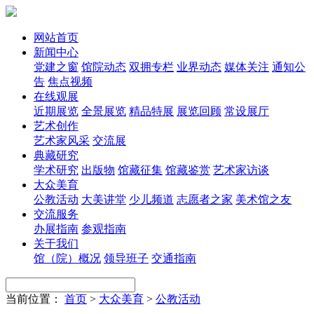
网站首页
新闻中心
党建之窗
馆院动态
双拥专栏
业界动态
媒体关注
通知公
告
焦点视频
在线观展
近期展览
全景展览
精品特展
展览回顾
常设展厅
艺术创作
艺术家风采
交流展
典藏研究
学术研究
出版物
馆藏征集
馆藏鉴赏
艺术家访谈
大众美育
公教活动
大美讲堂
少儿频道
志愿者之家
美术馆之友
交流服务
办展指南
参观指南
关于我们
馆（院）概况
领导班子
交通指南
当前位置：
首页
>
大众美育
>
公教活动