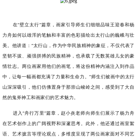
在“壁立太行”篇章，画家引导师生们细细品味王迎春和杨
力舟如何以雄浑的笔触和丰富的色彩描绘出太行山的巍峨与壮
美。他讲道：“太行山，作为中华民族精神的象征，不仅代表了
坚韧不拔、顽强拼搏的民族精神，也承载了无数英雄儿女的豪
情壮志。两位画家用他们的画笔，将这份精神内涵注入到作品
中，让每一幅画都充满了力量和生命力。”师生们被画中的太行
山深深吸引，他们仿佛置身于那崇山峻岭之间，感受到了大自
然的鬼斧神工和画家们的艺术魅力。
进入“舟行万里”篇章，赵小炎老师向师生们展示了杨力舟
在艺术创作上的广阔视野和深邃思考。此外，他还通过画室絮
语、艺术摭言等理论观点，多维度呈现了两位画家面对不同艺