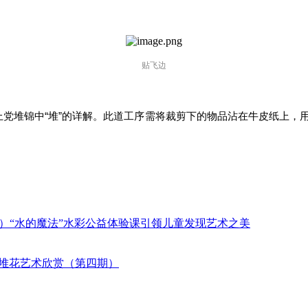
贴飞边
是上党堆锦中“堆”的详解。此道工序需将裁剪下的物品沾在牛皮纸上
）“水的魔法”水彩公益体验课引领儿童发现艺术之美
党堆花艺术欣赏（第四期）