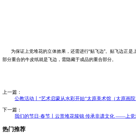
为保证上党堆花的立体效果，还需进行
“贴飞边”。贴飞边正
部分重合的牛皮纸就是飞边，需隐藏于成品的重合部分。
上一篇：
公教活动丨“艺术启蒙从水彩开始”太原美术馆（太原画院
下一篇：
我们的节日·春节丨云赏堆花簇锦 传承非遗文化 ——上
热门推荐