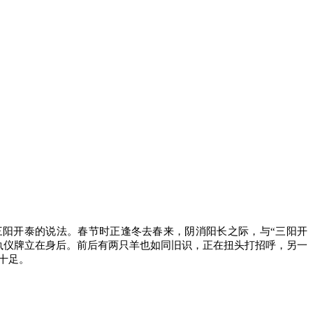
阳开泰的说法。春节时正逢冬去春来，阴消阳长之际，与“三阳开
执仪牌立在身后。前后有两只羊也如同旧识，正在扭头打招呼，另一
十足。