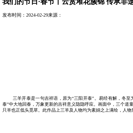
我们的节日·春节丨云赏堆花簇锦 传承非
发布时间：2024-02-29
来源：
三羊开泰是一句吉祥语，原为“三阳开泰”。易经有解，冬至为
泰”中大地回春，万象更新的吉祥意义隐隐呼应。画面中，三个道
只羊也正低头觅草。此作品上三羊及人物均为素娟之上满绘，人物