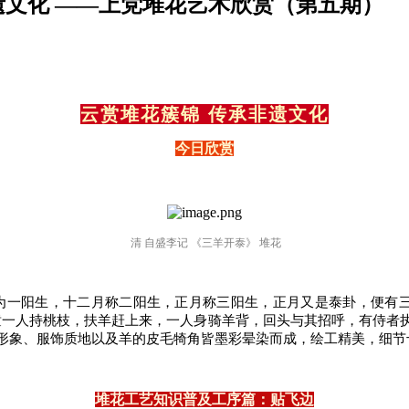
遗文化 ——上党堆花艺术欣赏（第五期）
云赏堆花簇锦
传承非遗文化
今日欣赏
清 自盛李记 《三羊开泰》 堆花
一阳生，十二月称二阳生，正月称三阳生，正月又是泰卦，便有三
童一人持桃枝，扶羊赶上来，一人身骑羊背，回头与其招呼，有侍者
形象、服饰质地以及羊的皮毛犄角皆墨彩晕染而成，绘工精美，细节
堆花工艺知识普及工序篇：贴飞边