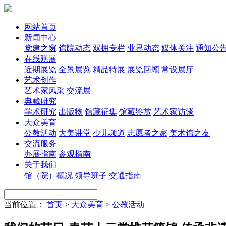
网站首页
新闻中心
党建之窗
馆院动态
双拥专栏
业界动态
媒体关注
通知公
在线观展
近期展览
全景展览
精品特展
展览回顾
常设展厅
艺术创作
艺术家风采
交流展
典藏研究
学术研究
出版物
馆藏征集
馆藏鉴赏
艺术家访谈
大众美育
公教活动
大美讲堂
少儿频道
志愿者之家
美术馆之友
交流服务
办展指南
参观指南
关于我们
馆（院）概况
领导班子
交通指南
当前位置：
首页
>
大众美育
>
公教活动