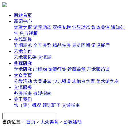
网站首页
新闻中心
党建之窗
馆院动态
双拥专栏
业界动态
媒体关注
通知公
告
焦点视频
在线观展
近期展览
全景展览
精品特展
展览回顾
常设展厅
艺术创作
艺术家风采
交流展
典藏研究
学术研究
出版物
馆藏征集
馆藏鉴赏
艺术家访谈
大众美育
公教活动
大美讲堂
少儿频道
志愿者之家
美术馆之友
交流服务
办展指南
参观指南
关于我们
馆（院）概况
领导班子
交通指南
当前位置：
首页
>
大众美育
>
公教活动