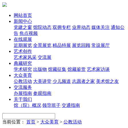
网站首页
新闻中心
党建之窗
馆院动态
双拥专栏
业界动态
媒体关注
通知公
告
焦点视频
在线观展
近期展览
全景展览
精品特展
展览回顾
常设展厅
艺术创作
艺术家风采
交流展
典藏研究
学术研究
出版物
馆藏征集
馆藏鉴赏
艺术家访谈
大众美育
公教活动
大美讲堂
少儿频道
志愿者之家
美术馆之友
交流服务
办展指南
参观指南
关于我们
馆（院）概况
领导班子
交通指南
当前位置：
首页
>
大众美育
>
公教活动