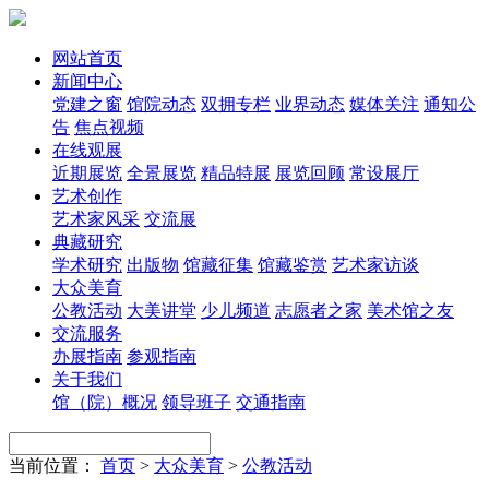
网站首页
新闻中心
党建之窗
馆院动态
双拥专栏
业界动态
媒体关注
通知公
告
焦点视频
在线观展
近期展览
全景展览
精品特展
展览回顾
常设展厅
艺术创作
艺术家风采
交流展
典藏研究
学术研究
出版物
馆藏征集
馆藏鉴赏
艺术家访谈
大众美育
公教活动
大美讲堂
少儿频道
志愿者之家
美术馆之友
交流服务
办展指南
参观指南
关于我们
馆（院）概况
领导班子
交通指南
当前位置：
首页
>
大众美育
>
公教活动